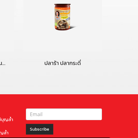
ปลาร้าบอง สมันไพร สูตรต้นตำรับ
ปลาร้า ปลากระดี่
่บุญล้ำ
Subscribe
ุญล้ำ