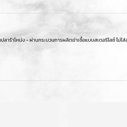
ลาร้าโหน่ง - ผ่านกระบวนการผลิตฆ่าเชื้อแบบสเตอริไลซ์ ไม่ใส่สา