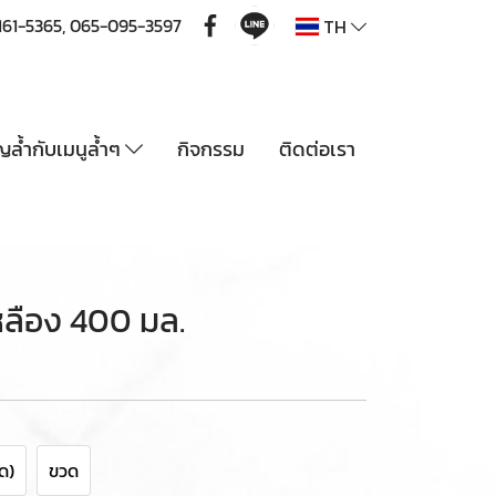
161-5365
,
065-095-3597
TH
ุญล้ำกับเมนูล้ำๆ
กิจกรรม
ติดต่อเรา
หลือง 400 มล.
ด)
ขวด