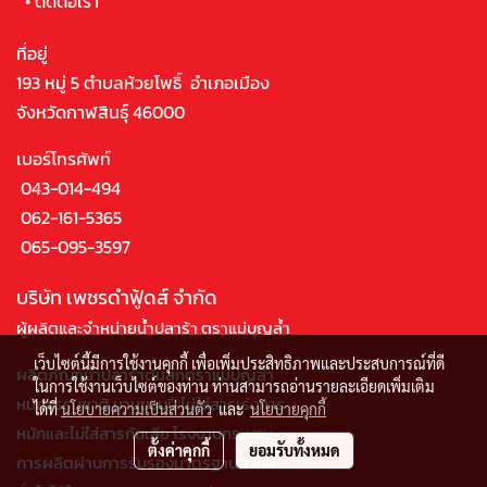
•
ติดต่อเรา
ที่อยู่
193 หมู่ 5 ตำบลห้วยโพธิ์ อำเภอเมือง
จังหวัดกาฬสินธุ์ 46000
เบอร์โทรศัพท์
043-014-494
062-161-5365
065-095-3597
บริษัท เพชรดำฟู้ดส์ จำกัด
ผู้ผลิตและจำหน่ายน้ำปลาร้า ตราแม่บุญล้ำ
เว็บไซต์นี้มีการใช้งานคุกกี้ เพื่อเพิ่มประสิทธิภาพและประสบการณ์ที่ดี
ผลิตภัณฑ์น้ำปลาร้าต้มสุกตราแม่บุญล้ำ
ในการใช้งานเว็บไซต์ของท่าน ท่านสามารถอ่านรายละเอียดเพิ่มเติม
หมักธรรมชาติ นานขวบปี ไม่ใส่สารเร่งการ
ได้ที่
นโยบายความเป็นส่วนตัว
และ
นโยบายคุกกี้
หมักและไม่ใส่สารกันเสีย โรงงานกระบวน
ตั้งค่าคุกกี้
ยอมรับทั้งหมด
การผลิตผ่านการรับรองมาตรฐานสากล