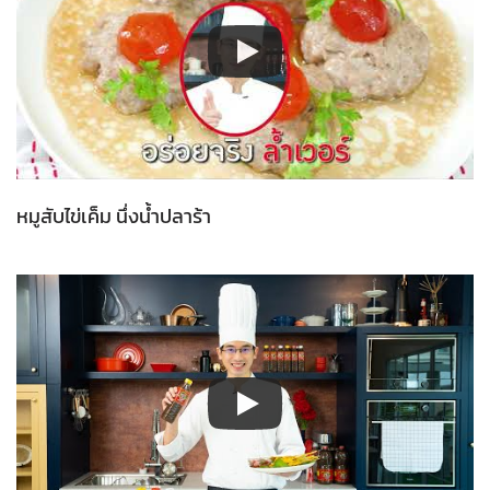
หมูสับไข่เค็ม นึ่งน้ำปลาร้า