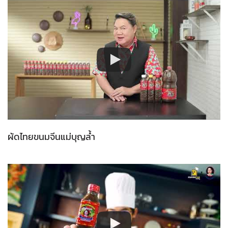
ผ้ดไทยขนมจีนแม่บุญล้ำ