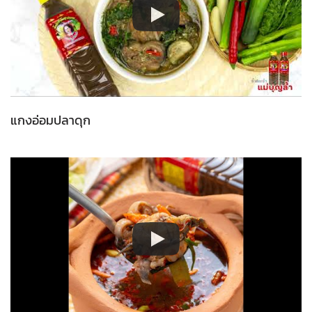
แกงอ่อมปลาดุก