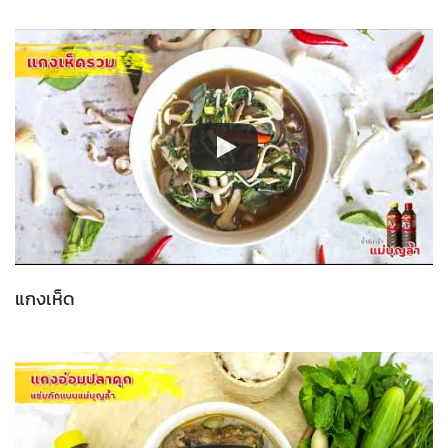
แกงเห็ด