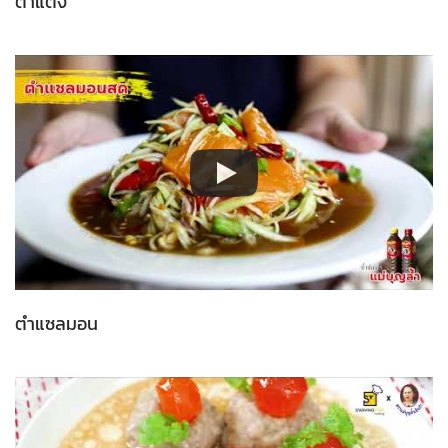
ตำแตง
ตำแซลมอน