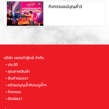
กิจกรรมแม่บุญล้ำ3
บริษัท เพชรดำฟู้ดส์ จำกัด
•
ประวัติ
•
คุณภาพสินค้า
•
สินค้าของเรา
•
ครัวแม่บุญล้ำกับเมนูล้ำๆ
•
กิจกรรม
•
ติดต่อเรา